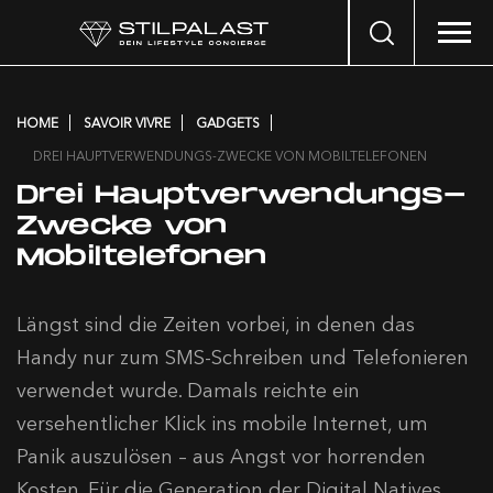
Search
…
HOME
SAVOIR VIVRE
GADGETS
DREI HAUPTVERWENDUNGS-ZWECKE VON MOBILTELEFONEN
Drei Hauptverwendungs-
Zwecke von
Mobiltelefonen
Längst sind die Zeiten vorbei, in denen das
Handy nur zum SMS-Schreiben und Telefonieren
verwendet wurde. Damals reichte ein
versehentlicher Klick ins mobile Internet, um
Panik auszulösen – aus Angst vor horrenden
Kosten. Für die Generation der Digital Natives