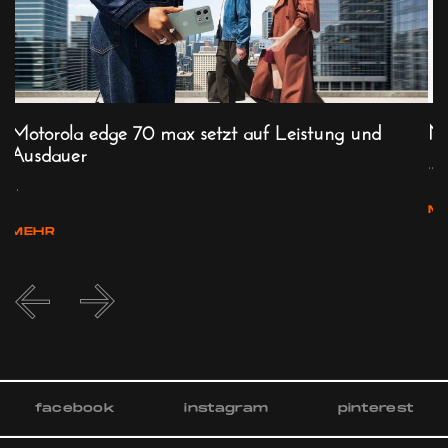
Motorola edge 70 max setzt auf Leistung und
Ne
Ausdauer
.
...
...
M
MEHR
facebook
instagram
pinterest