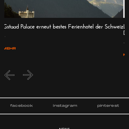
Gstaad Palace erneut bestes Ferienhotel der Schweiz
Lo
Di
...
...
MEHR
M
facebook
instagram
pinterest