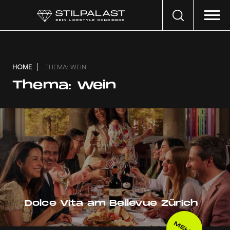
Search
…
HOME
THEMA: WEIN
Thema:
Wein
Dolce Vita am Bellevue Zürich
MEHR