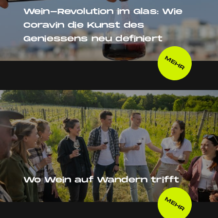
Wein-Revolution im Glas: Wie
Coravin die Kunst des
Geniessens neu definiert
MEHR
Wo Wein auf Wandern trifft
MEHR