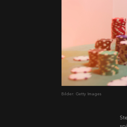
Bilder: Getty Images
Ste
spü