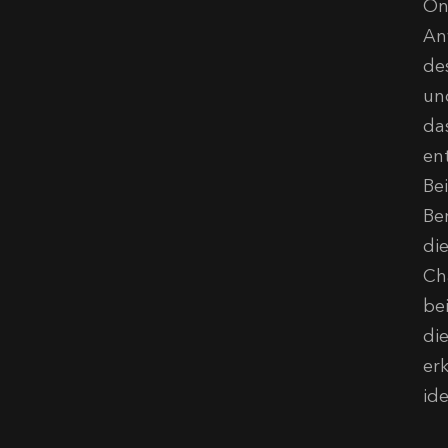
On
An
de
un
das
en
Bei
Be
die
Ch
be
die
er
id