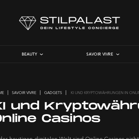
BEAUTY
SAVOIR VIVRE
ME
SAVOIR VIVRE
GADGETS
KI UND KRYPTOWÄHRUNGEN IN ONLI
KI und Kryptowähr
nline Casinos