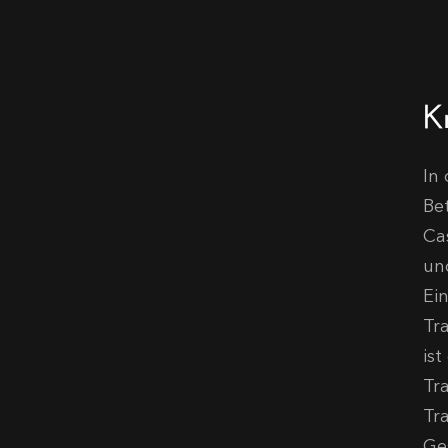
K
In
Be
Ca
un
Ei
Tr
is
Tr
Tr
Ge