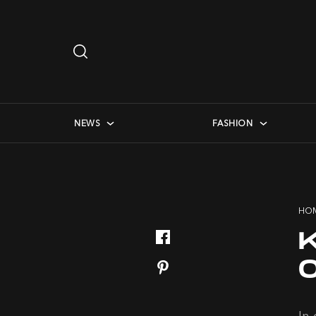
Search
…
checkbox menu
NEWS
FASHION
HO
O