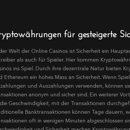
ryptowährungen für gesteigerte Sic
 der Welt der Online Casinos ist Sicherheit ein Haupt
treiber als auch für Spieler. Hier kommen Kryptowäh
sinos ins Spiel. Durch ihre dezentrale Natur bieten K
d Ethereum ein hohes Mass an Sicherheit. Wenn Spie
nzahlungen und Auszahlungen verwenden, können sie s
ansaktionen anonym und sicher sind. Ein weiterer Vo
t die Geschwindigkeit, mit der Transaktionen durchge
aditionelle Banktransaktionen können Tage dauern, 
ansaktionen oft in wenigen Minuten abgeschlossen si
schwindigkeit und Sicherheit machen Kryptowährunge