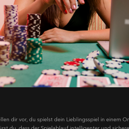
llen dir vor, du spielst dein Lieblingsspiel in einem O
rst du, dass der Spielablauf intelligenter und sichere