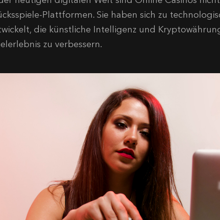
 der heutigen digitalen Welt sind Online Casinos nich
ücksspiele-Plattformen. Sie haben sich zu technolo
twickelt, die künstliche Intelligenz und Kryptowähru
elerlebnis zu verbessern.