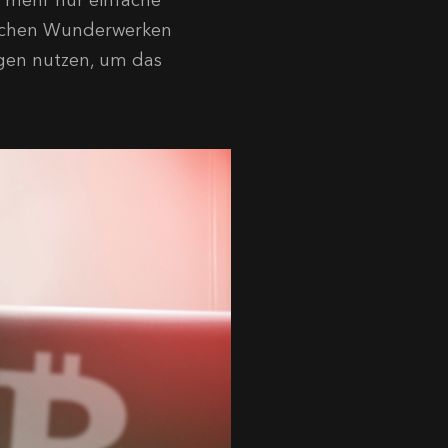
t mehr nur einfache
gischen Wunderwerken
ngen nutzen, um das