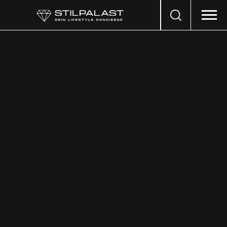
Search
…