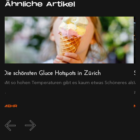
Ähnliche Artikel
Die schönsten Glace Hotspots in Zürich
So
Mit so hohen Temperaturen gibt es kaum etwas Schöneres als
We
...
zum
MEHR
M