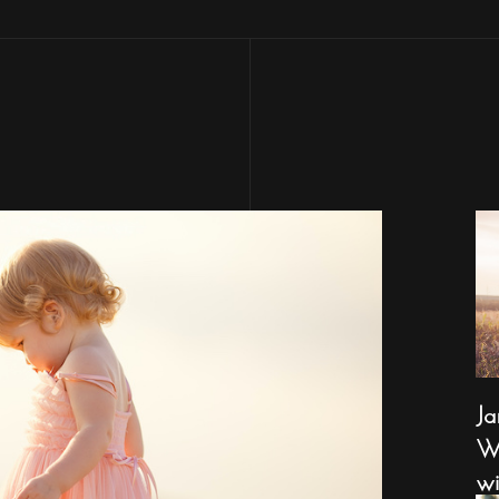
Ja
Wa
wi