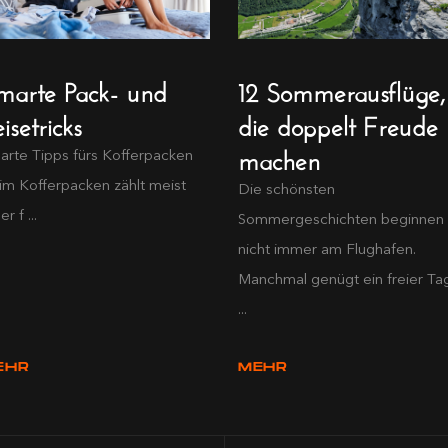
marte Pack- und
12 Sommerausflüge,
isetricks
die doppelt Freude
machen
arte Tipps fürs Kofferpacken
im Kofferpacken zählt meist
Die schönsten
er f ...
Sommergeschichten beginnen
nicht immer am Flughafen.
Manchmal genügt ein freier Ta
...
EHR
MEHR