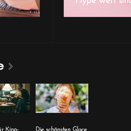
e
ür Kino-
Die schönsten Glace