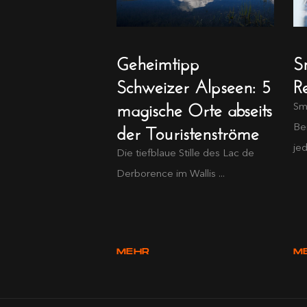
Geheimtipp
S
Schweizer Alpseen: 5
Re
magische Orte abseits
Sm
der Touristenströme
Be
jed
Die tiefblaue Stille des Lac de
Derborence im Wallis ...
MEHR
M