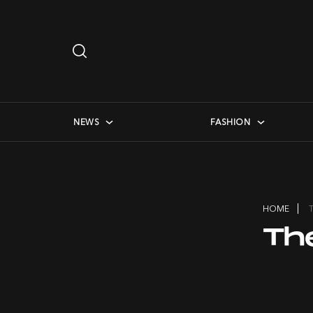
Search
…
checkbox menu
NEWS
FASHION
HOME
Th