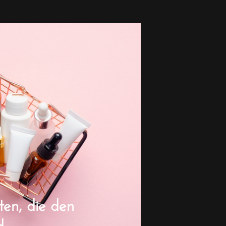
en, die den
d