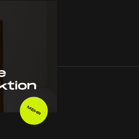
e
ktion
MEHR