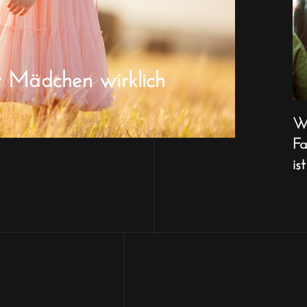
r Mädchen wirklich
Wa
Fa
ist