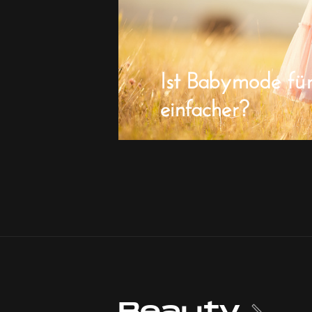
Ist Babymode fü
einfacher?