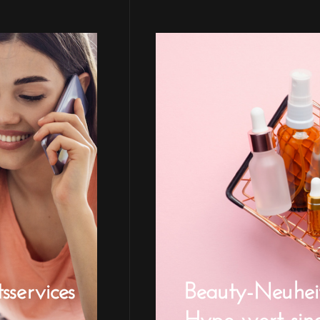
sservices
Beauty-Neuheit
Hype wert sin