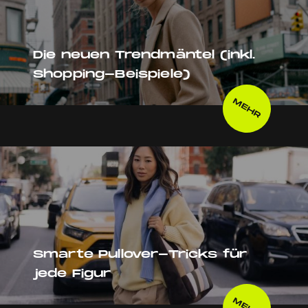
Die neuen Trendmäntel (inkl.
Shopping-Beispiele)
MEHR
Smarte Pullover-Tricks für
jede Figur
MEHR