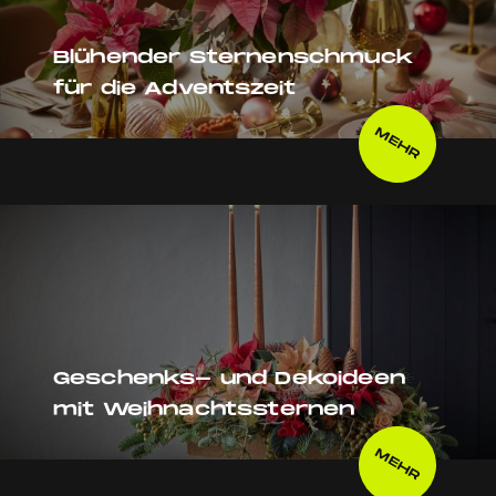
Blühender Sternenschmuck
für die Adventszeit
MEHR
Geschenks- und Dekoideen
mit Weihnachtssternen
MEHR