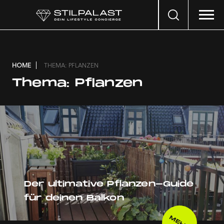
Search
…
HOME
THEMA: PFLANZEN
Thema:
Pflanzen
Der ultimative Pflanzen-Guide
für deinen Balkon
MEHR