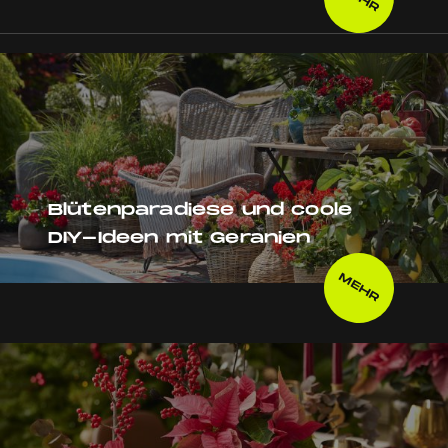
Blütenparadiese und coole
DIY-Ideen mit Geranien
MEHR