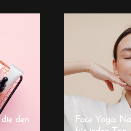
 die den
Face Yoga: Natü
für jeden Tag