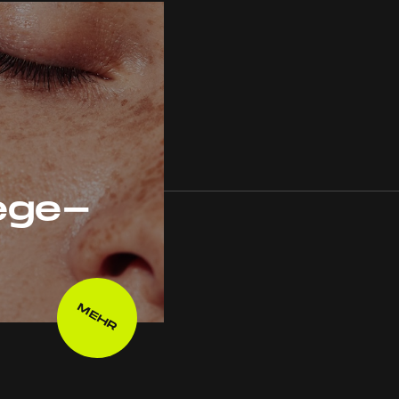
ege-
MEHR