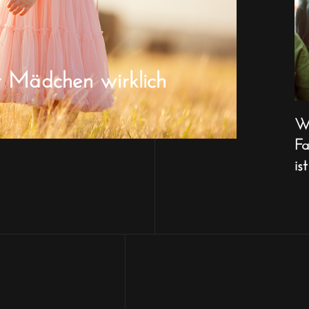
r Mädchen wirklich
Wa
Fa
ist