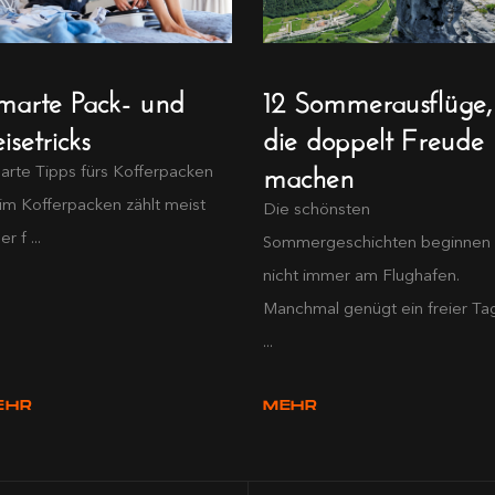
marte Pack- und
12 Sommerausflüge,
isetricks
die doppelt Freude
machen
arte Tipps fürs Kofferpacken
im Kofferpacken zählt meist
Die schönsten
er f ...
Sommergeschichten beginnen
nicht immer am Flughafen.
Manchmal genügt ein freier Ta
...
EHR
MEHR