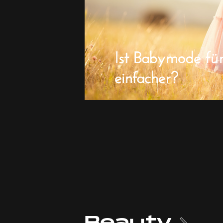
Ist Babymode fü
einfacher?