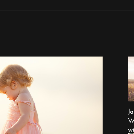
Ja
Wa
wi