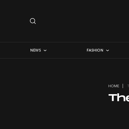
Search
…
checkbox menu
NEWS
FASHION
HOME
Th