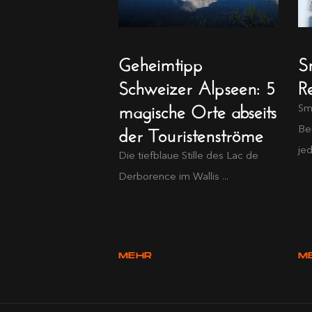
Geheimtipp
S
Schweizer Alpseen: 5
Re
magische Orte abseits
Sm
der Touristenströme
Be
jed
Die tiefblaue Stille des Lac de
Derborence im Wallis ...
MEHR
M