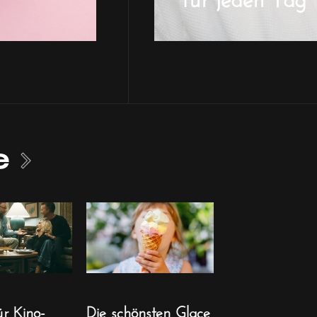
e
ür Kino-
Die schönsten Glace