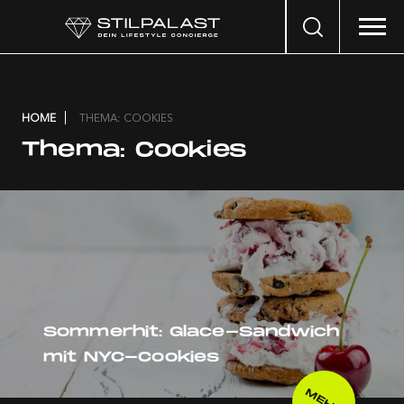
Search
…
HOME
THEMA: COOKIES
Thema:
Cookies
Sommerhit: Glace-Sandwich
mit NYC-Cookies
MEHR