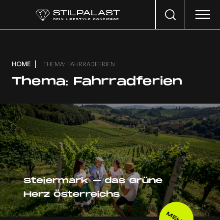
Search
…
HOME
THEMA: FAHRRADFERIEN
Thema:
Fahrradferien
Steiermark – das Grüne
Herz Österreichs
MEHR