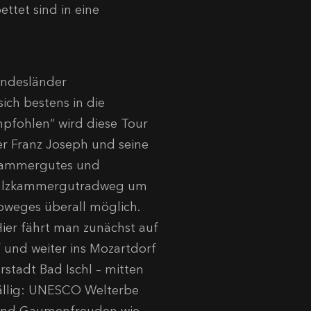
ttet sind in eine
undesländer
sich bestens in die
mpfohlen“ wird diese Tour
er Franz Joseph und seine
lzkammergutes und
m Salzkammergutradweg um
loweges überall möglich.
Hier fährt man zunächst auf
 und weiter ins Mozartdorf
rstadt Bad Ischl – mitten
fällig: UNESCO Welterbe
n und Gaumenfreuden wie