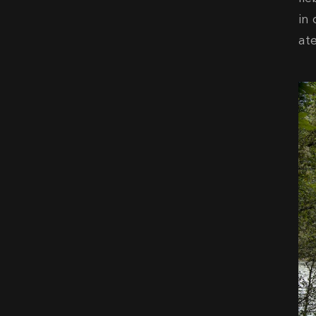
in
at