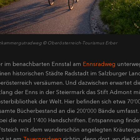
zkammergutradweg © Oberösterreich-Tourismus Erber
r im benachbarten Ennstal am
Ennsradweg
unterwegs
einen historischen Städte Radstadt im Salzburger Lan
erösterreich versäumen. Und dazwischen erwartet die
tlang der Enns in der Steiermark das Stift Admont mi
osterbibliothek der Welt. Hier befinden sich etwa 70‘
samte Bücherbestand an die 200‘000 Bände umfasst. 
bei die rund 1‘400 Handschriften. Entspannung finde
iftsteich mit dem wunderschön angelegten Kräuterga
bt ist am
Tauernradweg
richtig, denn dort, wo die Kr