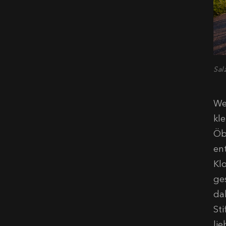
Sal
We
kl
Öb
en
Kl
ge
da
St
lie