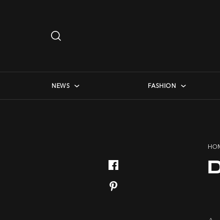
Search
…
checkbox menu
NEWS
FASHION
HO