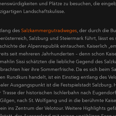
henswürdigkeiten und Plätze zu besuchen, die eingebe
nzigartigen Landschaftskulisse.
tlang des
Salzkammergutradweges
, der durch die B
rösterreich, Salzburg und Steiermark führt, lässt es 
schichte der Alpenrepublik eintauchen. Kaiserlich „e
reits seit mehreren Jahrhunderten – denn schon Kais
mahlin Sissi schätzten die liebliche Gegend des Sa
rbrachten hier ihre Sommerfrische. Da es sich bei
nen Rundkurs handelt, ist ein Einstieg entlang des Ve
ealer Ausgangspunkt ist die Festspielstadt Salzburg. 
r Trasse der historischen Ischlerbahn nach Eugendorf
. Gilgen, nach St. Wolfgang und in die berühmte Kaise
nein ins Zentrum der Velotour. Weitere Highlights ge
llstatt, das Ausseerland mit seinen unzähligen See