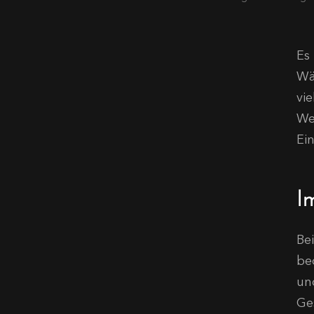
Es
Wä
vi
We
Ei
I
Be
be
un
Ge