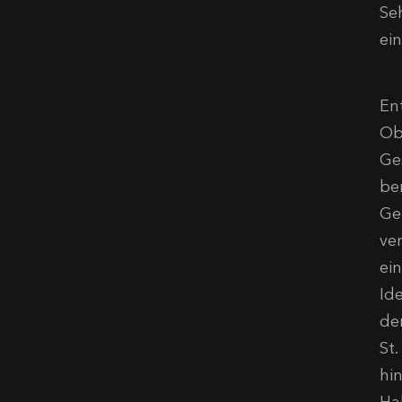
Se
ei
En
Obe
Ge
be
Ge
ve
ei
Id
de
St
hi
Ha