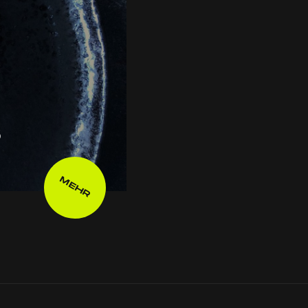
s
MEHR