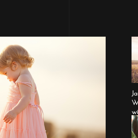
Ja
Wa
wi