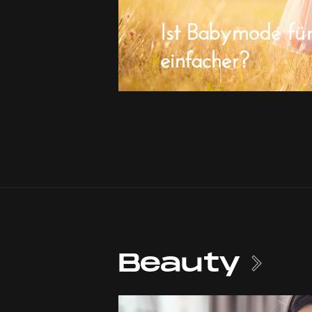
Ist Babymode fü
einfacher?
Beauty