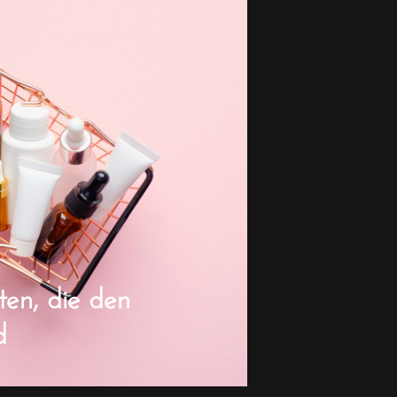
en, die den
d