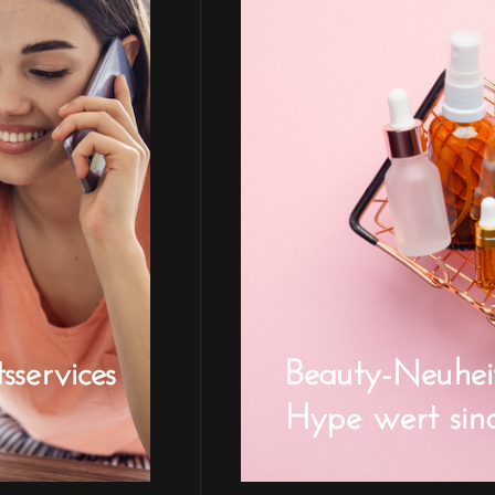
sservices
Beauty-Neuheit
Hype wert sin