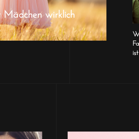
r Mädchen wirklich
Wa
Fa
ist