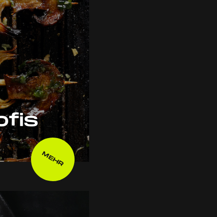
ofis
MEHR