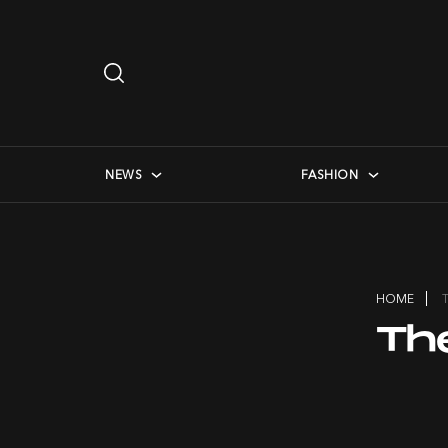
Search
…
checkbox menu
NEWS
FASHION
HOME
Th