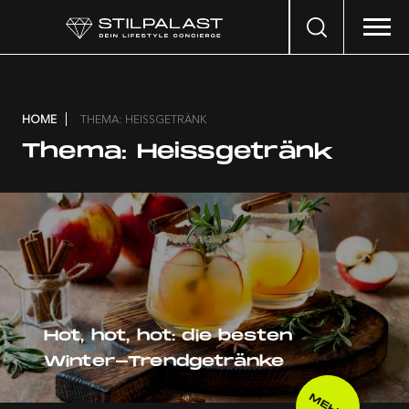
Search
…
HOME
THEMA: HEISSGETRÄNK
Thema:
Heissgetränk
Hot, hot, hot: die besten
Winter-Trendgetränke
MEHR