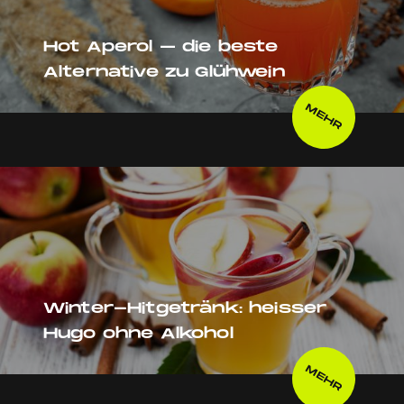
Hot Aperol – die beste
Alternative zu Glühwein
MEHR
Winter-Hitgetränk: heisser
Hugo ohne Alkohol
MEHR