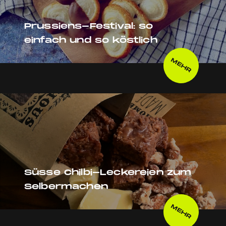
Prussiens-Festival: so
einfach und so köstlich
MEHR
Süsse Chilbi-Leckereien zum
Selbermachen
MEHR