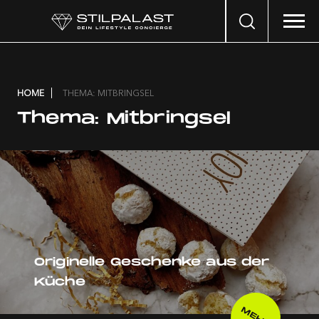
Search
…
HOME
THEMA: MITBRINGSEL
Thema:
Mitbringsel
Originelle Geschenke aus der
Küche
MEHR