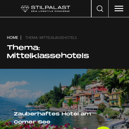
Search
…
HOME
THEMA: MITTELKLASSEHOTELS
Thema:
Mittelklassehotels
Zauberhaftes Hotel am
Comer See