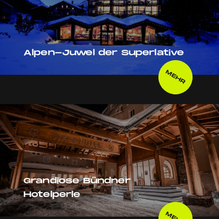
Alpen-Juwel der Superlative
MEHR
Grandiose Bündner
Hotelperle
MEHR