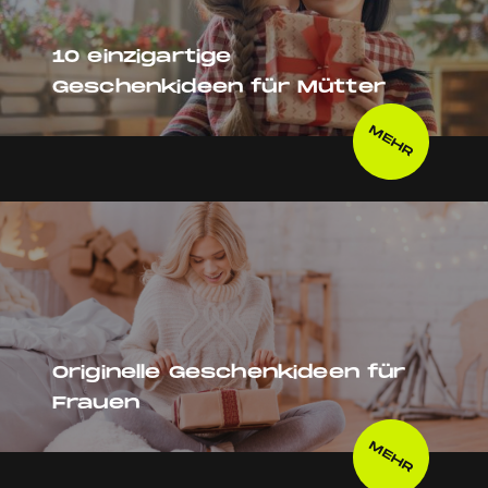
10 einzigartige
Geschenkideen für Mütter
MEHR
Originelle Geschenkideen für
Frauen
MEHR