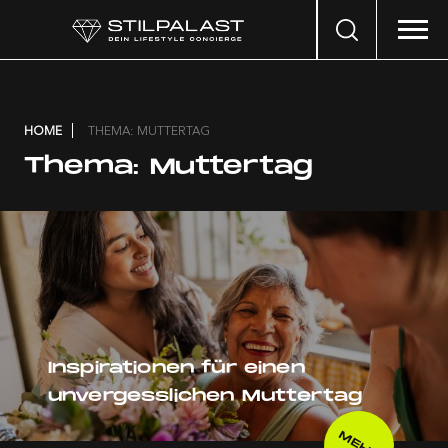
Search
…
HOME
THEMA: MUTTERTAG
Thema:
Muttertag
Inspirationen für einen
unvergesslichen Muttertag
MEHR