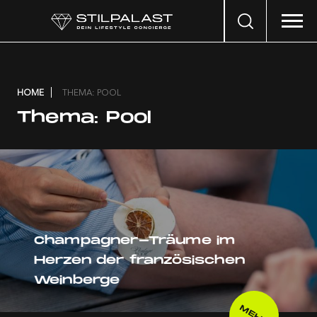
Search
…
HOME
THEMA: POOL
Thema:
Pool
Champagner-Träume im
Herzen der französischen
Weinberge
MEHR