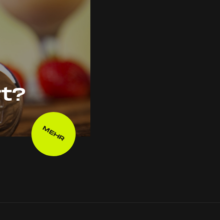
t?
MEHR