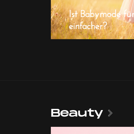
Ist Babymode fü
einfacher?
Beauty