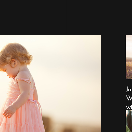
Ja
Wa
wi