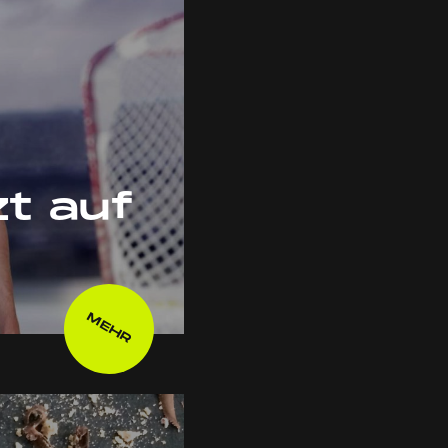
t auf
MEHR