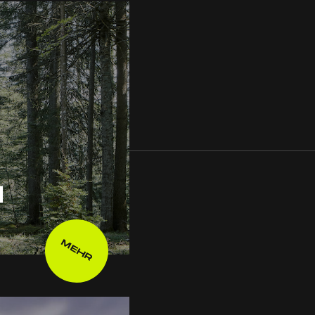
H
MEHR