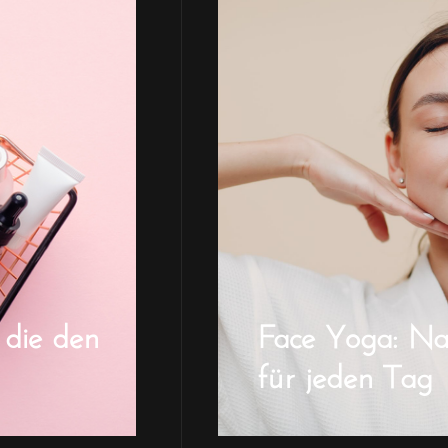
 die den
Face Yoga: Natü
für jeden Tag