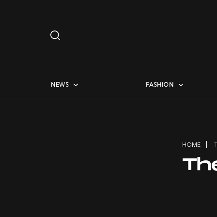
Search
…
checkbox menu
NEWS
FASHION
HOME
Th