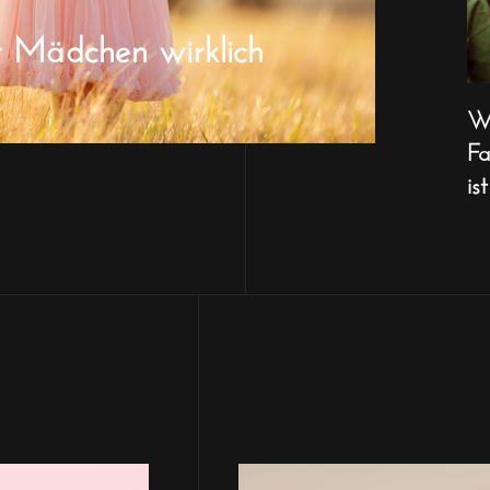
r Mädchen wirklich
Wa
Fa
ist