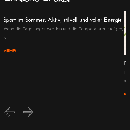
Sport im Sommer: Aktiv, stilvoll und voller Energie
Wenn die Tage länger werden und die Temperaturen steigen,
w...
MEHR
De
Pr
s...
M