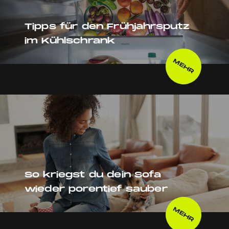
Tipps für den Frühjahrsputz
im Kühlschrank
MEHR
So kriegst du dein Sofa
wieder porentief sauber
MEHR