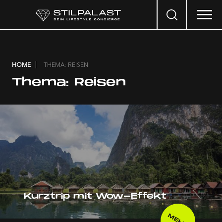
Search
…
HOME
THEMA: REISEN
Thema:
Reisen
Kurztrip mit Wow-Effekt
MEHR