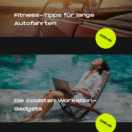
Fitness-Tipps für lange
Autofahrten
MEHR
Die coolsten Workation-
Gadgets
MEHR