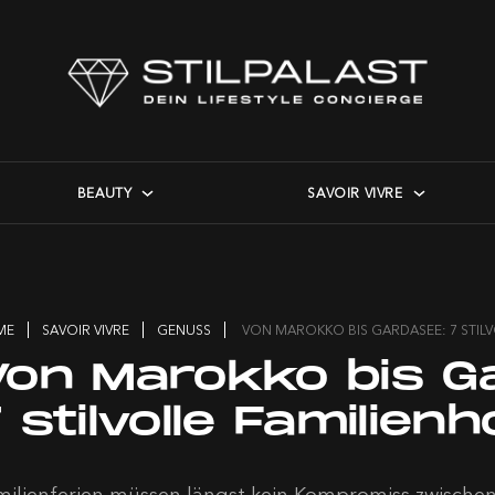
BEAUTY
SAVOIR VIVRE
ME
SAVOIR VIVRE
GENUSS
VON MAROKKO BIS GARDASEE: 7 STILV
Von Marokko bis G
 stilvolle Familienh