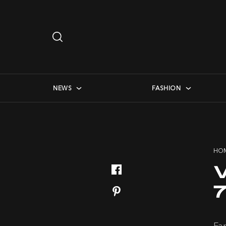
Search
…
checkbox menu
NEWS
FASHION
HO
7