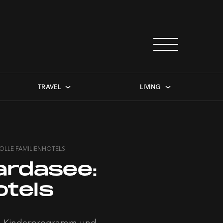
TRAVEL
LIVING
OLLE FAMILIENHOTELS
ardasee:
otels