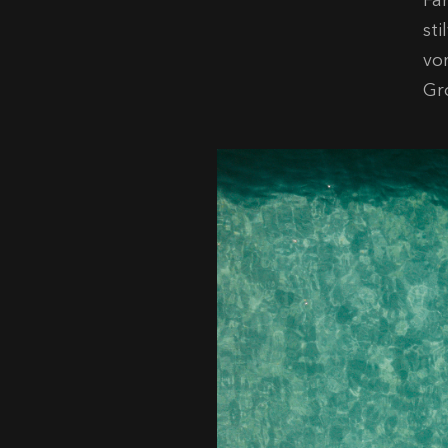
Fa
st
vo
Gr