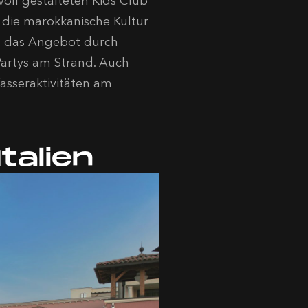
voll gestalteten Kids Club
n die marokkanische Kultur
d das Angebot durch
Partys am Strand. Auch
asseraktivitäten am
Italien