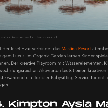
uriöse Auszeit im Familien-Ressort
f der Insel Hvar verbindet das
Maslina Resort
atembe
ssigem Luxus. Im Organic Garden lernen Kinder spieler
nnen. Der kreative Playroom mit
Wasserelementen, K
wechslungsreichen Aktivitäten bietet einen kreativen
ste während
ein flexibler Babysitting-Service für e
rgen.
4. Kimpton Aysla Ma