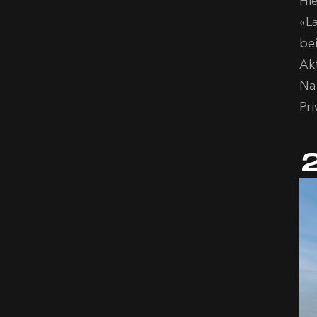
Hi
«L
be
Ak
Na
Pr
2