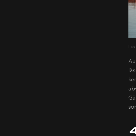
Lux
Au
lä
ke
ab
Gä
so