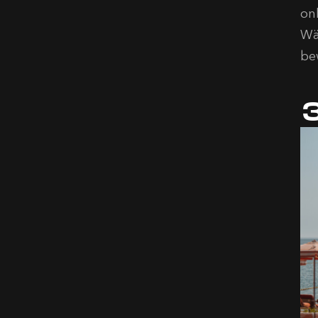
on
Wä
be