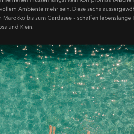
milienferien müssen längst kein Kompromiss zwisch
ilvollem Ambiente mehr sein. Diese sechs aussergewö
n Marokko bis zum Gardasee – schaffen lebenslange 
oss und Klein.