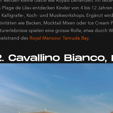
er werden kleine Gäste wie Royals behandelt. Im liebe
a Plage de Lila» entdecken Kinder von 4 bis 12 Jahre
i Kalligrafie-, Koch- und Musikworkshops.
Ergänzt wir
tivitäten wie Backen, Mocktail Mixen oder Ice Cream 
turerlebnisse spielen eine grosse Rolle, etwa durch W
ivatstrand des
Royal Mansour Tamuda Bay.
. Cavallino Bianco, 