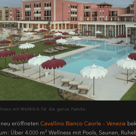
lness mit Weitblick für die ganze Familie.
 neu eröffneten
Cavallino Bianco Caorle – Venezia
bek
um: Über 4.000 m² Wellness mit Pools, Saunen, Ruheb