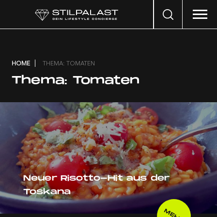
Search
…
HOME
THEMA: TOMATEN
Thema:
Tomaten
Neuer Risotto-Hit aus der
Toskana
MEHR