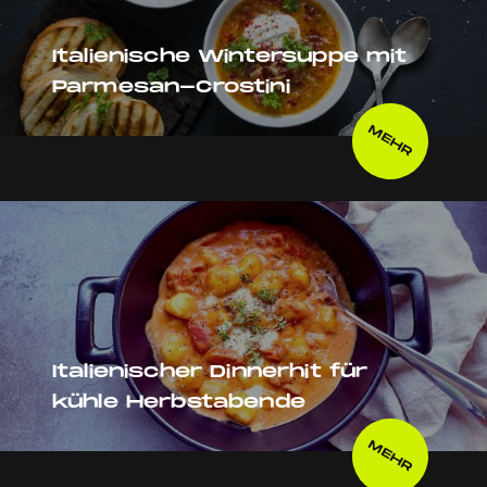
Italienische Wintersuppe mit
Parmesan-Crostini
MEHR
Italienischer Dinnerhit für
kühle Herbstabende
MEHR