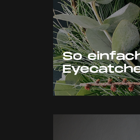
So einfach
Eyecatch