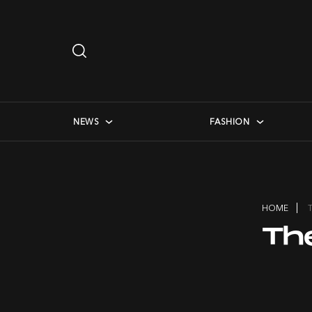
Search
…
checkbox menu
NEWS
FASHION
HOME
Th