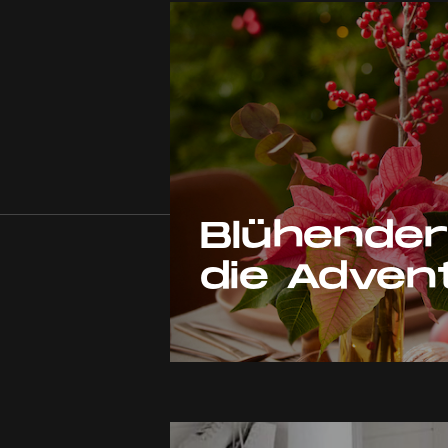
Blühende
die Adven