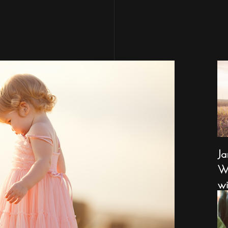
Ja
Wa
wi