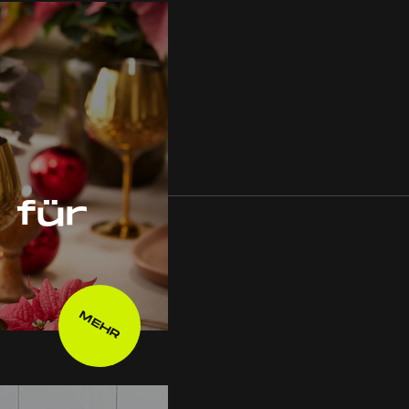
 für
MEHR