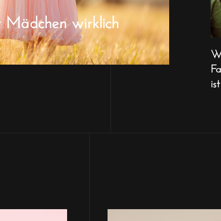
r Mädchen wirklich
Wa
Fa
ist