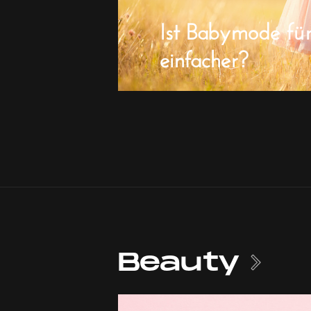
Ist Babymode fü
einfacher?
Beauty