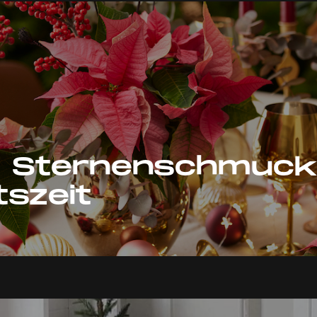
r Sternenschmuck
tszeit