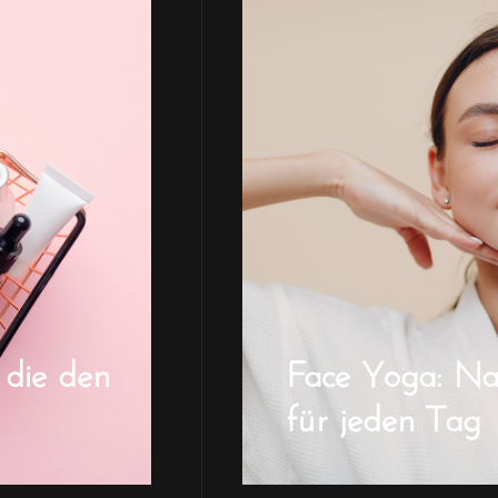
 die den
Face Yoga: Natü
für jeden Tag