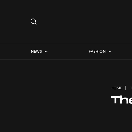
Search
…
checkbox menu
NEWS
FASHION
HOME
Th