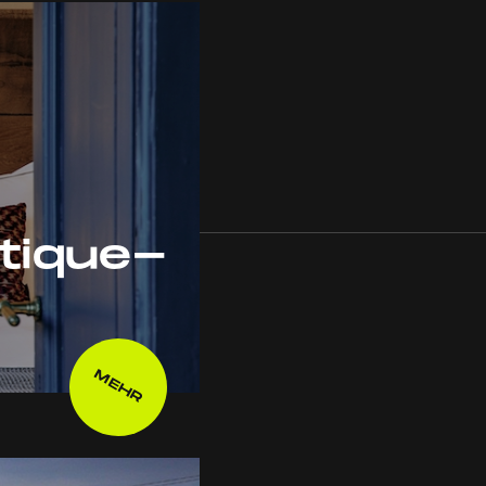
utique-
MEHR