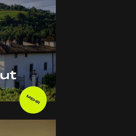
ut
MEHR