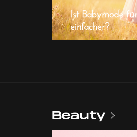
Ist Babymode fü
einfacher?
Beauty