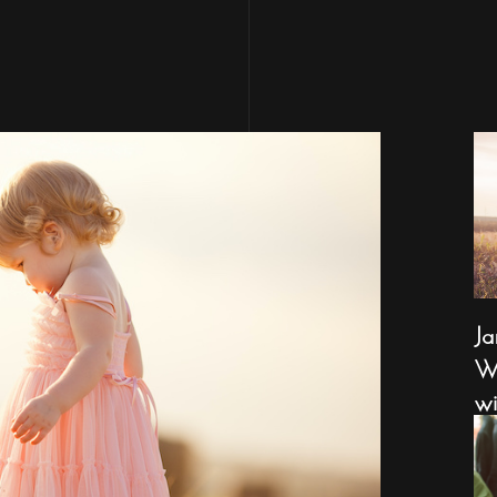
Ja
Wa
wi