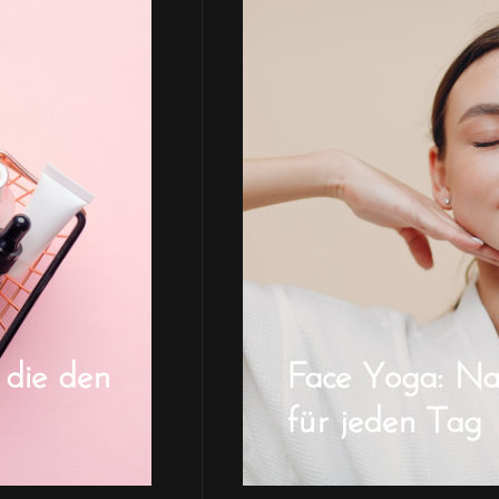
 die den
Face Yoga: Natü
für jeden Tag