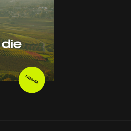
die
MEHR