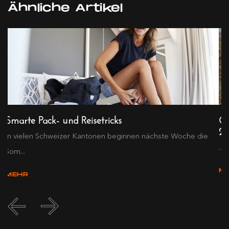
Ähnliche Artikel
Smarte Pack- und Reisetricks
Gr
2
In vielen Schweizer Kantonen beginnen nächste Woche die
...
Som...
M
MEHR