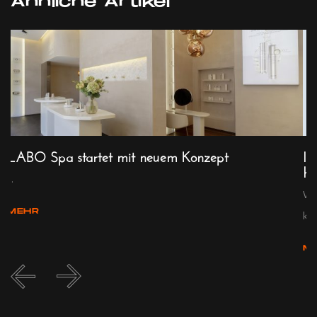
Ähnliche Artikel
LABO Spa startet mit neuem Konzept
Ic
he
...
We
MEHR
kna
M