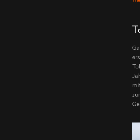
Wah
T
Ga
er
To
Ja
mi
zu
Ge