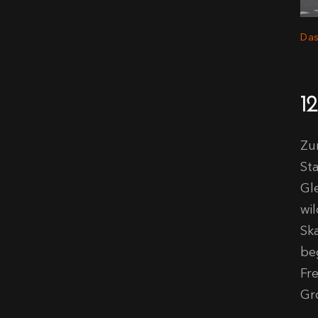
Das
1
Zu
St
Gl
wi
Sk
be
Fr
Gr