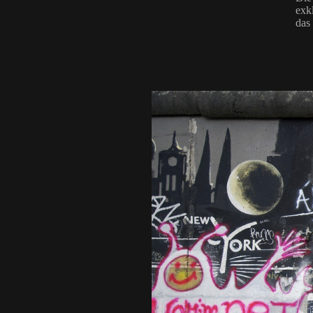
exk
das