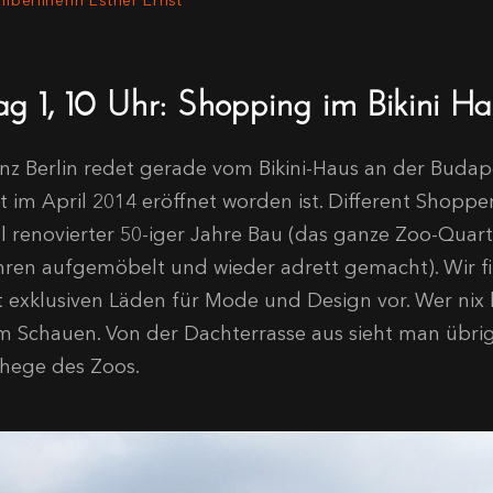
lberlinerin Esther Ernst
ag 1, 10 Uhr: Shopping im Bikini Ha
nz Berlin redet gerade vom Bikini-Haus an der Budape
st im April 2014 eröffnet worden ist. Different Shop
ll renovierter 50-iger Jahre Bau (das ganze Zoo-Quart
hren aufgemöbelt und wieder adrett gemacht). Wir f
t exklusiven Läden für Mode und Design vor. Wer nix 
m Schauen. Von der Dachterrasse aus sieht man übrige
hege des Zoos.