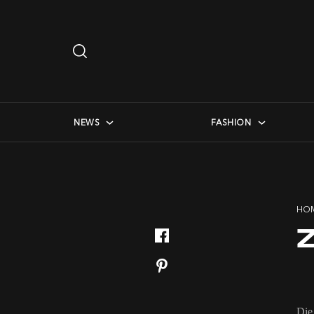
Search
…
checkbox menu
NEWS
FASHION
HO
Z
Die 