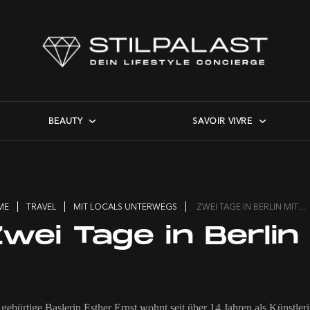
BEAUTY
SAVOIR VIVRE
ME
TRAVEL
MIT LOCALS UNTERWEGS
ZWEI TAGE IN BERLIN MIT…
wei Tage in Berlin
gebürtige Baslerin Esther Ernst wohnt seit über 14 Jahren als Künstlerin 