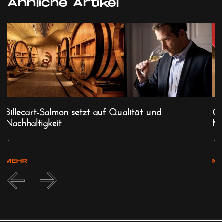
Ähnliche Artikel
Billecart-Salmon setzt auf Qualität und
Ca
Nachhaltigkeit
Ko
...
...
MEHR
M