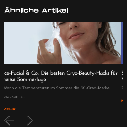
Ähnliche Artikel
Ice-Facial & Co.: Die besten Cryo-Beauty-Hacks für
Sl
heisse Sommertage
Wo
..
Wenn die Temperaturen im Sommer die 30-Grad-Marke
Zwi
knacken, s...
M
MEHR