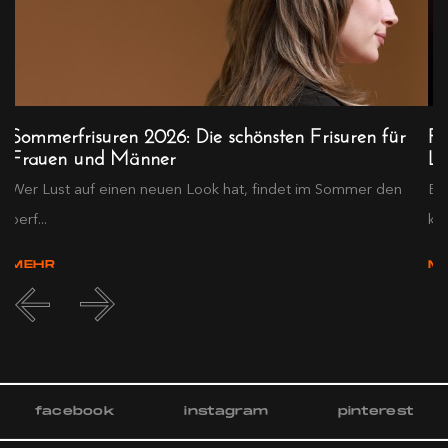
Sommerfrisuren 2026: Die schönsten Frisuren für
Fl
Frauen und Männer
Le
Wer Lust auf einen neuen Look hat, findet im Sommer den
Es
perf...
kei
MEHR
M
facebook
instagram
pinterest