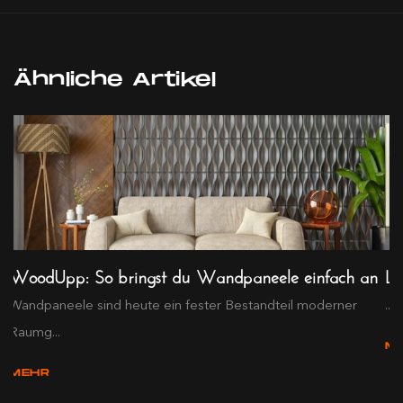
Ähnliche Artikel
WoodUpp: So bringst du Wandpaneele einfach an
LA
Wandpaneele sind heute ein fester Bestandteil moderner
...
Raumg...
M
MEHR