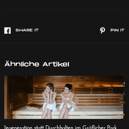
Ähnliche Artikel
Sp
We
w...
M
Regeneration statt Durchhalten im Gräflicher Park