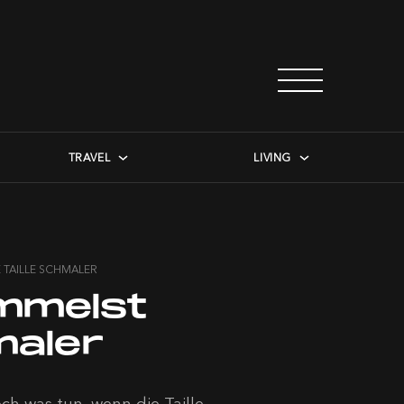
TRAVEL
LIVING
 TAILLE SCHMALER
ummelst
maler