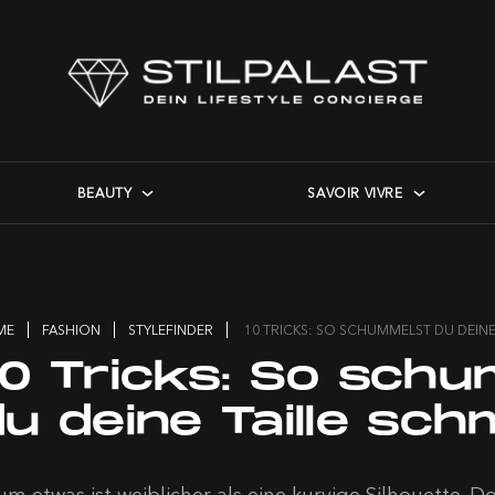
BEAUTY
SAVOIR VIVRE
ME
FASHION
STYLEFINDER
10 TRICKS: SO SCHUMMELST DU DEINE
10 Tricks: So sch
u deine Taille sch