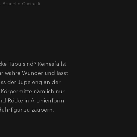
 Brunello Cucinelli
ke Tabu sind? Keinesfalls!
t er wahre Wunder und lässt
dass der Jupe eng an der
e Körpermitte nämlich nur
sind Röcke in A-Linienform
duhrfigur zu zaubern.