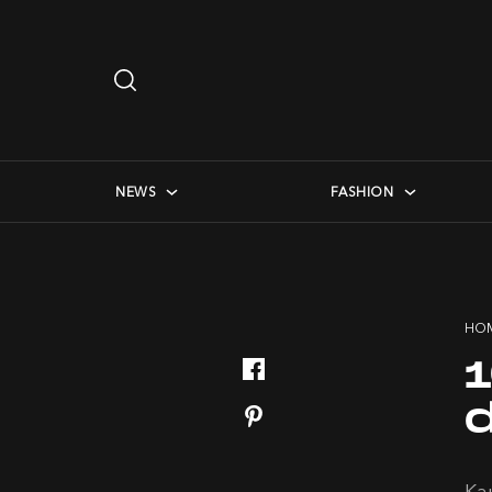
Search
…
checkbox menu
NEWS
FASHION
HO
d