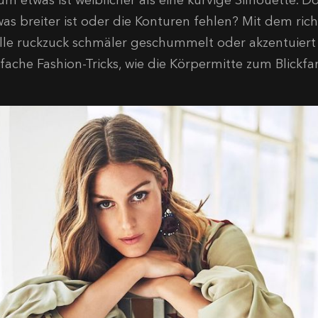
m etwas ist weiblicher als eine kurvige Silhouette. D
was breiter ist oder die Konturen fehlen? Mit dem rich
ille ruckzuck schmäler geschummelt oder akzentuiert w
nfache Fashion-Tricks, wie die Körpermitte zum Blickfa