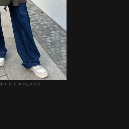
isbaek, bianca_petry