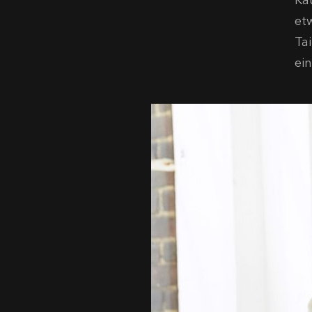
Kau
et
Ta
ei