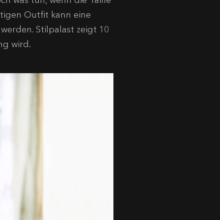
och was tun, wenn die Taille
tigen Outfit kann eine
erden. Stilpalast zeigt 10
ng wird.