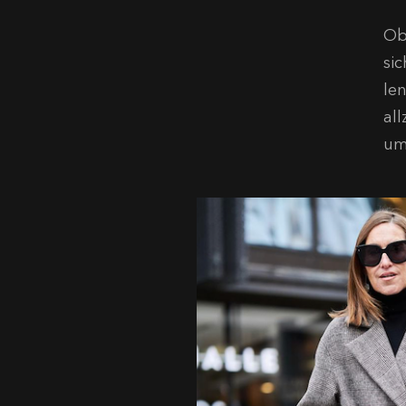
Ob
sic
len
al
um