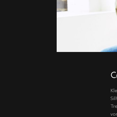
C
Kl
Si
Tr
vo