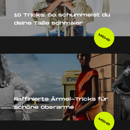
10 Tricks: So schummelst du
deine Taille schmaler
MEHR
Raffinierte Ärmel-Tricks für
schöne Oberarme
MEHR