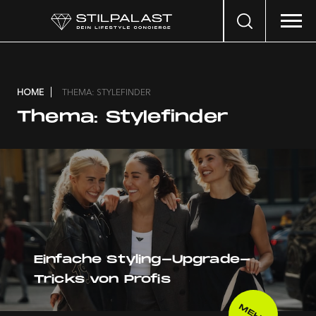
Search
…
HOME
THEMA: STYLEFINDER
Thema:
Stylefinder
Einfache Styling-Upgrade-
Tricks von Profis
MEHR