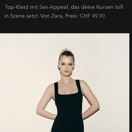
Top-Kleid mit Sex-Appeal, das deine Kurven toll
in Szene setzt. Von Zara, Preis: CHF 49.90