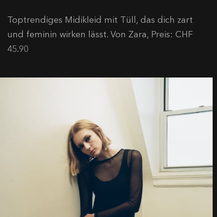
Toptrendiges Midikleid mit Tüll, das dich zart
und feminin wirken lässt. Von Zara, Preis: CHF
45.90