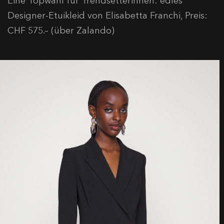
Eine Topwahl für Trendsetterinnen: edles
Designer-Etuikleid von Elisabetta Franchi, Preis:
CHF 575.– (über Zalando)