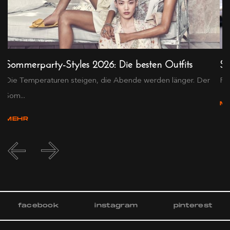
Sommerparty-Styles 2026: Die besten Outfits
Sm
Die Temperaturen steigen, die Abende werden länger. Der
Pul
Som...
M
MEHR
facebook
instagram
pinterest