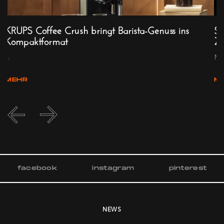
KRUPS Coffee Crush bringt Barista-Genuss ins
Se
Kompaktformat
Zü
...
Mit
MEHR
M
facebook
instagram
pinterest
NEWS