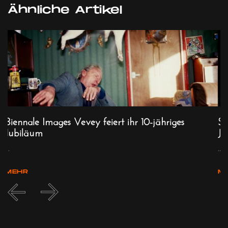
Ähnliche Artikel
Biennale Images Vevey feiert ihr 10-jähriges
St
Jubiläum
Ju
...
...
MEHR
M