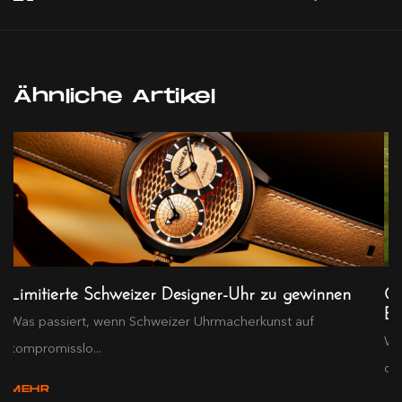
Ähnliche Artikel
Limitierte Schweizer Designer-Uhr zu gewinnen
Ch
EW
Was passiert, wenn Schweizer Uhrmacherkunst auf
We
kompromisslo...
des
MEHR