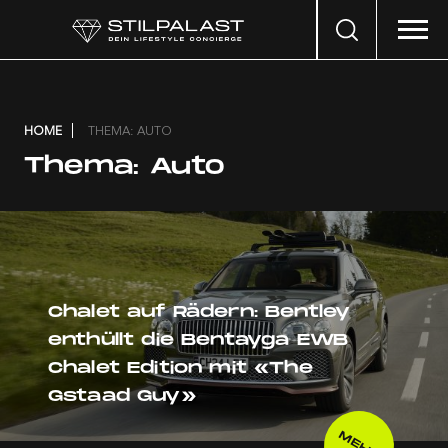
Search
…
HOME
THEMA: AUTO
Thema:
Auto
Chalet auf Rädern: Bentley
enthüllt die Bentayga EWB
Chalet Edition mit «The
Gstaad Guy»
MEHR