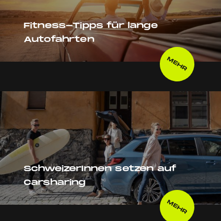
Fitness-Tipps für lange
Autofahrten
MEHR
SchweizerInnen setzen auf
Carsharing
MEHR