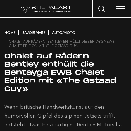
Search
…
HOME
SAVOIR VIVRE
AUTO/MOTO
CHALET AUF RÄDERN: BENTLEY ENTHÜLLT DIE BENTAYGA EWB
CHALET EDITION MIT «THE GSTAAD GUY»
Chalet auf Rädern:
Bentley enthüllt die
Bentayga EWB Chalet
Edition mit «The Gstaad
Guy»
Wenn britische Handwerkskunst auf den
humorvollen Gipfel des alpinen Jetsets trifft,
entsteht etwas Einzigartiges: Bentley Motors hat