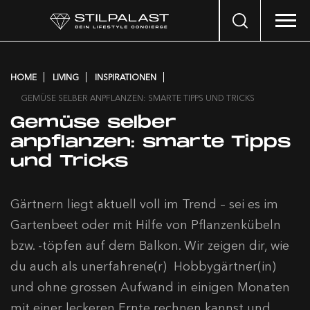
Search
…
HOME
LIVING
INSPIRATIONEN
GEMÜSE SELBER ANPFLANZEN: SMARTE TIPPS UND TRICKS
Gemüse selber
anpflanzen: smarte Tipps
und Tricks
Gärtnern liegt aktuell voll im Trend – sei es im
Gartenbeet oder mit Hilfe von Pflanzenkübeln
bzw. -töpfen auf dem Balkon. Wir zeigen dir, wie
du auch als unerfahrene(r) Hobbygärtner(in)
und ohne grossen Aufwand in einigen Monaten
mit einer leckeren Ernte rechnen kannst und