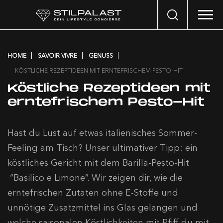
Search
…
HOME
SAVOIR VIVRE
GENUSS
KÖSTLICHE REZEPTIDEEN MIT ERNTEFRISCHEM PESTO-HIT
Köstliche Rezeptideen mit
erntefrischem Pesto-Hit
Hast du Lust auf etwas italienisches Sommer-
Feeling am Tisch? Unser ultimativer Tipp: ein
köstliches Gericht mit dem Barilla-Pesto-Hit
“Basilico e Limone”. Wir zeigen dir, wie die
erntefrischen Zutaten ohne E-Stoffe und
unnötige Zusatzmittel ins Glas gelangen und
welche saisonalen Köstlichkeiten mit Pfiff du mit