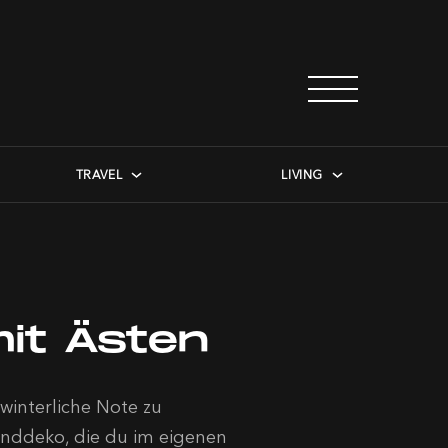
TRAVEL
LIVING
it Ästen
winterliche Note zu
renddeko, die du im eigenen