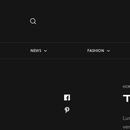
Search
…
checkbox menu
NEWS
FASHION
HO
Lu
ve