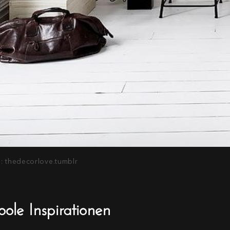
d: thedecorlove.tumblr
oole Inspirationen