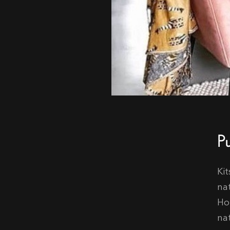
Pu
Kit
na
Ho
na