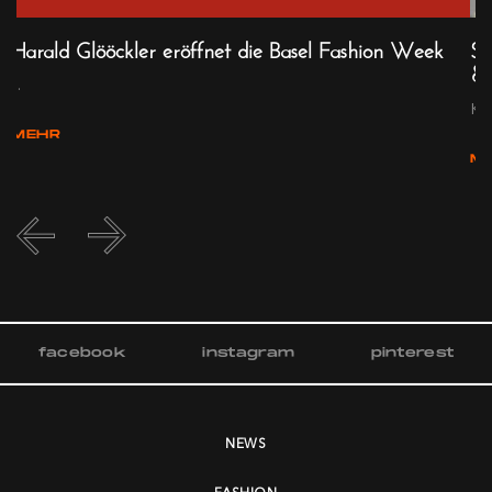
Harald Glööckler eröffnet die Basel Fashion Week
Sw
& 
...
Kre
MEHR
M
facebook
instagram
pinterest
NEWS