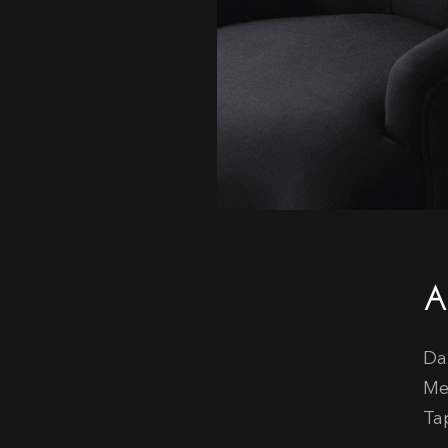
A
Da
Me
Tap