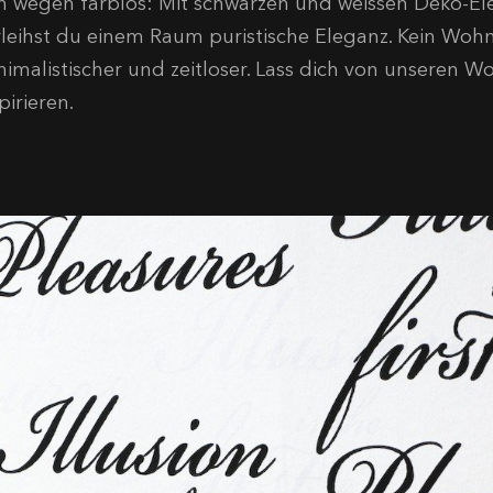
n wegen farblos: Mit schwarzen und weissen Deko-
rleihst du einem Raum puristische Eleganz. Kein Wohnt
nimalistischer und zeitloser. Lass dich von unseren 
pirieren.