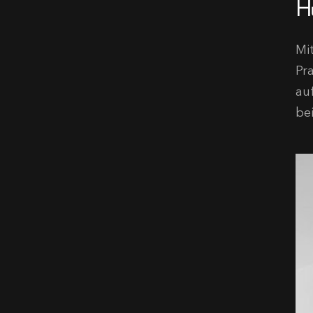
H
Mi
Pr
au
be