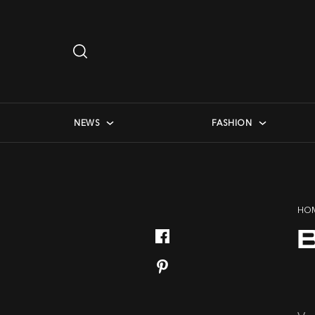
Search
…
checkbox menu
NEWS
FASHION
HO