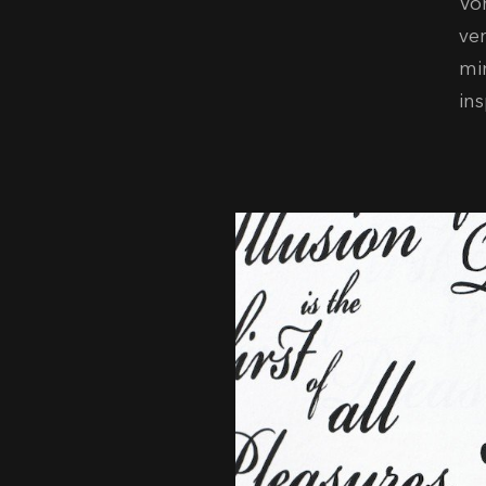
Vo
ve
mi
ins