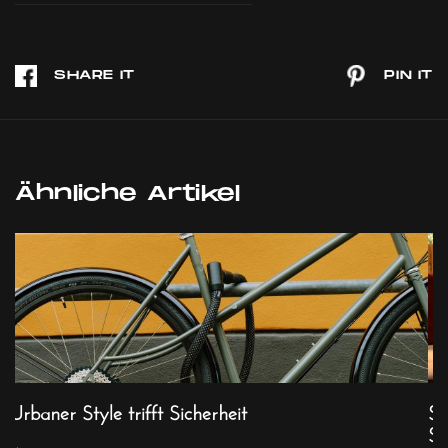
Ähnliche Artikel
Urbaner Style trifft Sicherheit
St
S
...